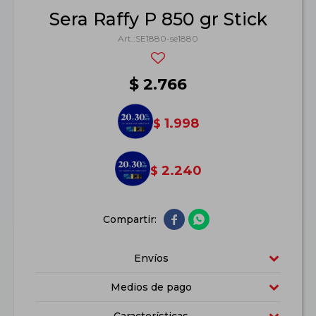
Sera Raffy P 850 gr Stick
SE1880-se1880
$
2.766
1.998
$
2.240
$


Envíos
Medios de pago