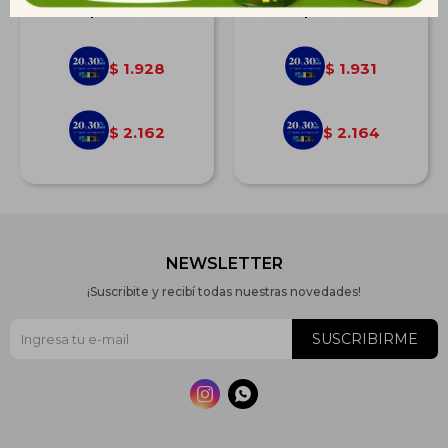
$
2.669
$
2.672
1.928
1.931
$
$
2.162
2.164
$
$
NEWSLETTER
¡Suscribite y recibí todas nuestras novedades!
SUSCRIBIRME

