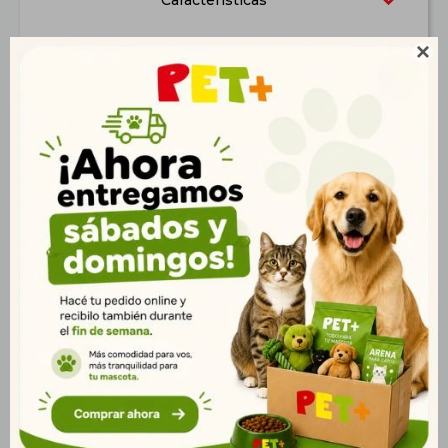
Características

Productos que te pueden interesar
Virbac Cat Urology
Equilibrio Gato
Dissolution &
Cachorro 7,5kg |
Prevention 3kg
Crecimiento Saludable