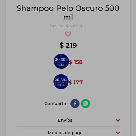
Shampoo Pelo Oscuro 500
ml
DC2104-dc2104
$
219
158
$
177
$


Envíos
Medios de pago