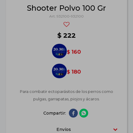
Shooter Polvo 100 Gr
932100-932100
$
222
160
$
180
$
Para combatir ectoparásitos de los perros como
pulgas, garrapatas, piojos y ácaros.


Envíos