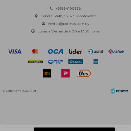
+59894100938
General Palleja 2623, Montevideo
ventas@petmas.com.uy
Lunes a Viernes de 9:00 a 17:30 horas
© Copyright 2026 / Pet+
Fenicio