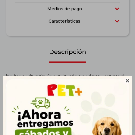
Medios de pago
Características
Descripción
Modo de aplicación: Aplicación externa, sobre el cuerpo del

animal, a contrapelo para que el producto entre en contacto
con la piel, dejar actuar unos minutos y cepillar para quitar el
exceso. Evitar que el animal ingiera el producto. Se
recomienda el uso de guantes de goma durante su aplicación,
en caso de contacto con la piel, lavar con agua y jabón. Puede
aplicarse también en cuchas y lugares de descanso de la
mascota. Se aconseja repetir la aplicación semanalmente o