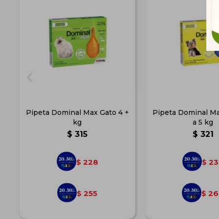
Pipeta Dominal Max Gato 4 +
Pipeta Dominal Ma
kg
a 5 kg
$
315
$
321
228
23
$
$
255
26
$
$