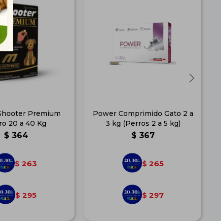
Shooter Premium
Power Comprimido Gato 2 a
E
ro 20 a 40 Kg
3 kg (Perros 2 a 5 kg)
$
364
$
367
263
265
$
$
295
297
$
$