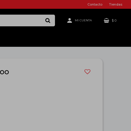
Contacto
Tiendas
$
0
poo