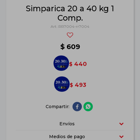
Simparica 20 a 40 kg 1
Comp.
RR7004-rr7004
$
609
440
$
493
$


Envíos
Medios de pago