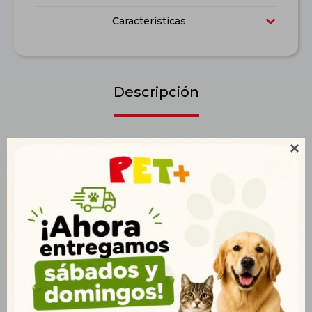
Características
Descripción
Simparica® es un antiparasitario externo para perros que se

administra por vía oral una vez al mes y está formulado para el
tratamiento y control de infestaciones de pulgas y garrapatas.
Es una tableta masticable con sabor palatable cuyo efecto
empezará 3 horas después de que se haya consumido la
tableta y se extenderá hasta el día 35, protegiendo de forma
segura a tu perro por más tiempo.