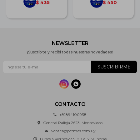
435
450
$
$
NEWSLETTER
¡Suscribite y recibí todas nuestras novedades!
SUSCRIBIRME


CONTACTO
+59894100938
General Palleja 2623, Montevideo
ventas@petmas.com.uy
Lunes a Viernes de 9:00 a 17:30 horas