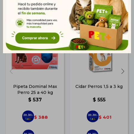
Productos que te pueden interesar
Pipeta Dominal Max
Cidar Perros 1,5 a 3 kg
Perro 25 a 40 kg
$
537
$
555
388
401
$
$