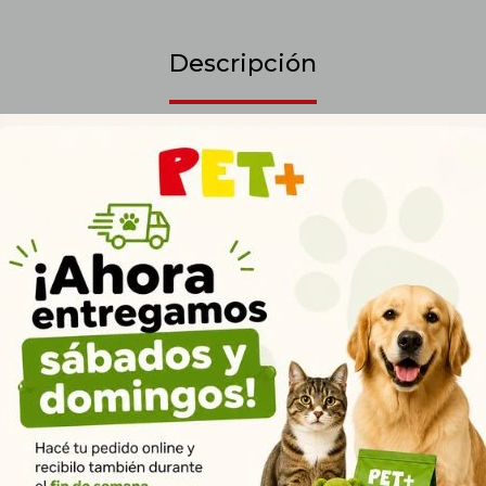
Descripción
erro Cachorro 14kg es un alimento premium formulado especialment
nutrición completa y balanceada para un crecimiento saludable. Su 
rece el desarrollo muscular y energético, asegurando un crecimiento f
 Omega 3 y 6, favorece el desarrollo cognitivo, visual y promueve una
más, su fórmula con calcio y fósforo apoya el desarrollo óseo y denta
udables. Los prebióticos y fibras naturales favorecen una digestión sal
tes esenciales. Las vitaminas y minerales refuerzan el sistema inmun
antenga saludable y lleno de vitalidad. Ideal para cachorros que nece
da para crecer de forma óptima. ? Presentación: Bolsa de 14kg. ? Ent
ruguay.