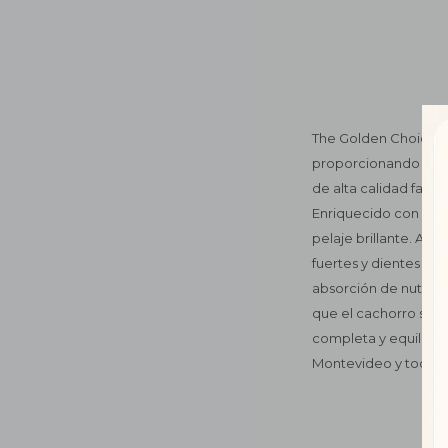
The Golden Choice P
proporcionando una 
de alta calidad favo
Enriquecido con DHA,
pelaje brillante. Ade
fuertes y dientes sal
absorción de nutrien
que el cachorro se m
completa y equilibra
Montevideo y todo U