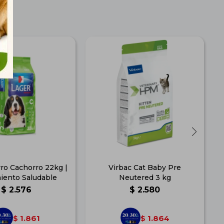
ro Cachorro 22kg |
Virbac Cat Baby Pre
iento Saludable
Neutered 3 kg
$
2.576
$
2.580
1.861
1.864
$
$