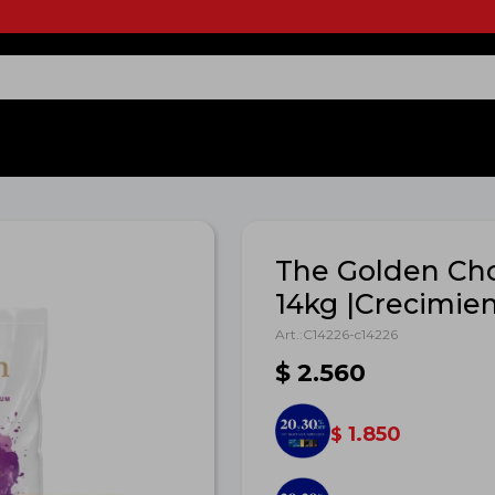
The Golden Cho
14kg |Crecimie
C14226-c14226
$
2.560
1.850
$