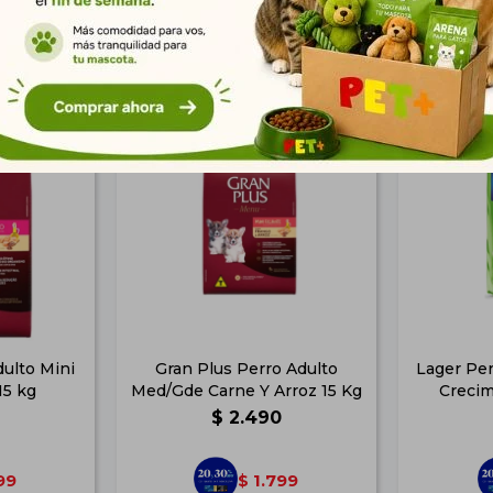
Productos que te pueden interesar
dulto Mini
Gran Plus Perro Adulto
Lager Per
15 kg
Med/Gde Carne Y Arroz 15 Kg
Crecim
$
2.490
99
1.799
$