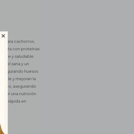

e para cachorros,
receta con proteínas
uerte y saludable.
 piel sana y un
l, asegurando huesos
udable y mejoran la
ológico, asegurando
sitan una nutrición
rega rápida en