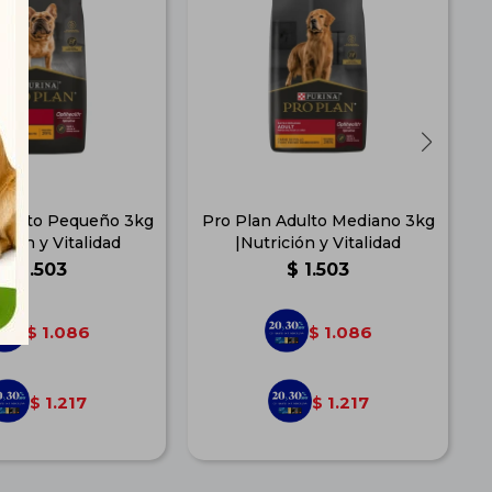
Adulto Pequeño 3kg
Pro Plan Adulto Mediano 3kg
ición y Vitalidad
|Nutrición y Vitalidad
$
1.503
$
1.503
1.086
1.086
$
$
1.217
1.217
$
$