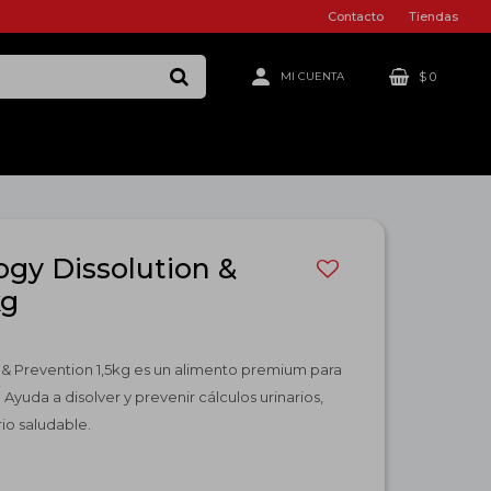
Contacto
Tiendas
$
0
ogy Dissolution &
kg
n & Prevention 1,5kg es un alimento premium para
Ayuda a disolver y prevenir cálculos urinarios,
io saludable.