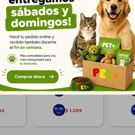
in 2,5 kg
N&D Tropical Can Pup
Pro Plan 
Md/Mx Sui 2 + 0,5 Kg
| Nutr
$
1.493
72
1.079
$
02
1.209
$