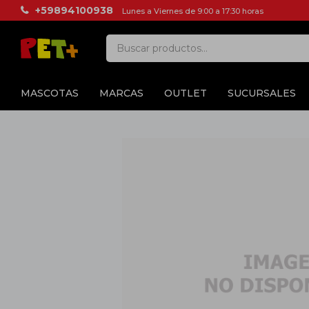
+59894100938
Lunes a Viernes de 9:00 a 17:30 horas
MASCOTAS
MARCAS
OUTLET
SUCURSALES