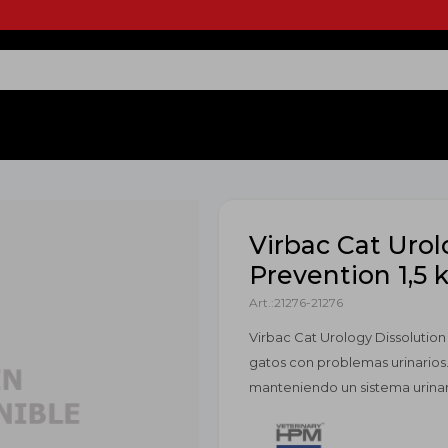
Virbac Cat Urol
Prevention 1,5 
21276-21276
Virbac Cat Urology Dissolutio
gatos con problemas urinarios. 
manteniendo un sistema urinar