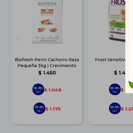
Biofresh Perro Cachorro Raza
Frost Sensitive Sk
Pequeña 3kg | Crecimiento
$
1.450
$
1.484
1.048
1.0
$
$
1.175
1.2
$
$