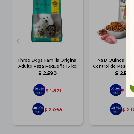
Three Dogs Familia Original
N&D Quinoa Can
Adulto Raza Pequeña 15 kg
Control de Peso Su
$
2.590
$
2.599
1.871
1.8
$
$
2.098
2.1
$
$