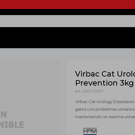
Virbac Cat Urol
Prevention 3kg
21277-21277
Virbac Cat Urology Dissolutio
gatos con problemas urinarios. 
manteniendo un sistema urinar