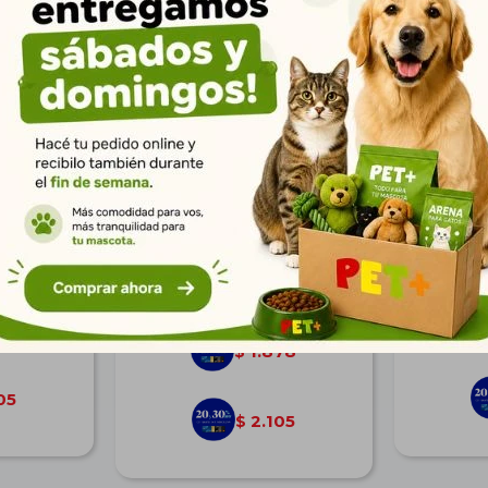
 Ad Mini
N&D Quinoa Can Ad Mini
Equilib
ino 2.5 Kg
Cuidado Digestivo Suino 2,5
7,5kg | Cr
Kg
$
2.599
78
1.878
$
05
2.105
$