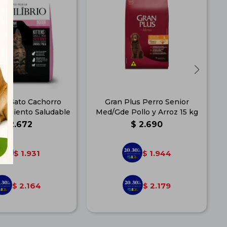
rio Gato Cachorro
Gran Plus Perro Senior
ecimiento Saludable
Med/Gde Pollo y Arroz 15 kg
$
2.672
$
2.690
1.931
1.944
$
$
2.164
2.179
$
$