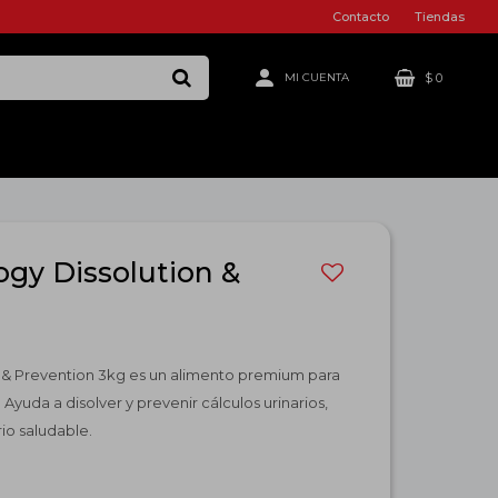
Contacto
Tiendas
$
0
ogy Dissolution &
n & Prevention 3kg es un alimento premium para
Ayuda a disolver y prevenir cálculos urinarios,
io saludable.