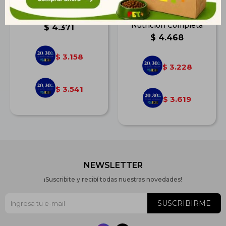
N&D Tropical Can Pup
Frost Adulto
Md/Mx Sui 10 Kg
Mediano/Grande 15kg |
Nutrición Completa
$
4.371
$
4.468
3.158
$
3.228
$
3.541
$
3.619
$
NEWSLETTER
¡Suscribite y recibí todas nuestras novedades!
SUSCRIBIRME