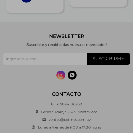
NEWSLETTER
¡Suscribite y recibí todas nuestras novedades!
SUSCRIBIRME


CONTACTO
+59894100938
General Palleja 2623, Montevideo
ventas@petmas.com.uy
Lunes a Viernes de 9:00 a 17:30 horas