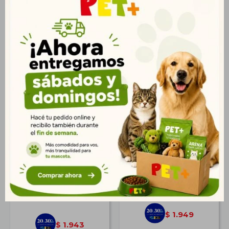
Virbac Dog
Vetlife Natural Can
Dermatology 3kg |
Ultrahypo 2 Kg
Cuidado de Piel y Pelaje
$
2.406
$
2.399
1.738
$
1.733
$
1.949
$
1.943
$