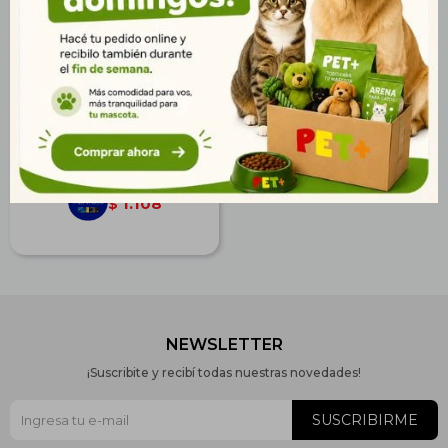
Virbac Cat Kidney
Support 1,5 kg
$
1.368
988
$
1.108
$
NEWSLETTER
¡Suscribite y recibí todas nuestras novedades!
SUSCRIBIRME