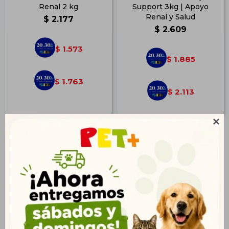
Renal 2 kg
Support 3kg | Apoyo
Renal y Salud
$
2.177
$
2.609
1.573
$
1.885
$
1.763
$
2.113
$
