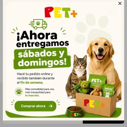
Shampoo P/Gatos

Repelente de Insectos
300 ml
$
525
379
$
425
$
NEWSLETTER
¡Suscribite y recibí todas nuestras novedades!
SUSCRIBIRME