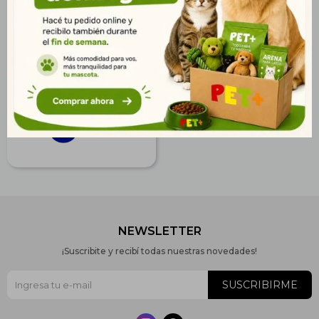
Serenex Spray Felino 70
ml
$
1.401
1.012
$
1.135
$
NEWSLETTER
¡Suscribite y recibí todas nuestras novedades!
SUSCRIBIRME