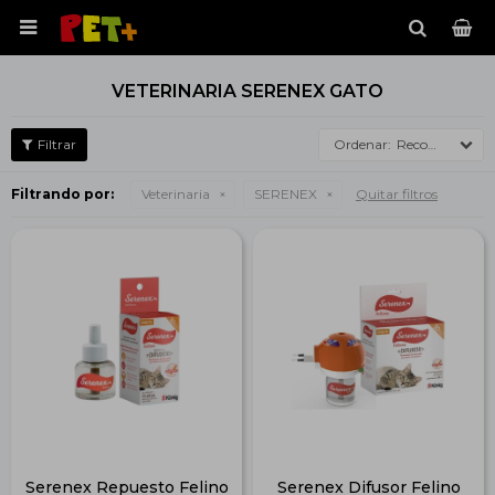

VETERINARIA SERENEX GATO
Recomendados
Filtrando por:
Veterinaria
SERENEX
Quitar filtros
Serenex Repuesto Felino
Serenex Difusor Felino