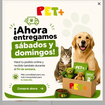
Acana Indoor Entrée Cat
Acana Indoor Entrée Cat

4,5 kg (10 Lb)
1,8 kg (4 Lb)
$
3.453
$
1.672
2.495
1.208
$
$
2.797
1.354
$
$