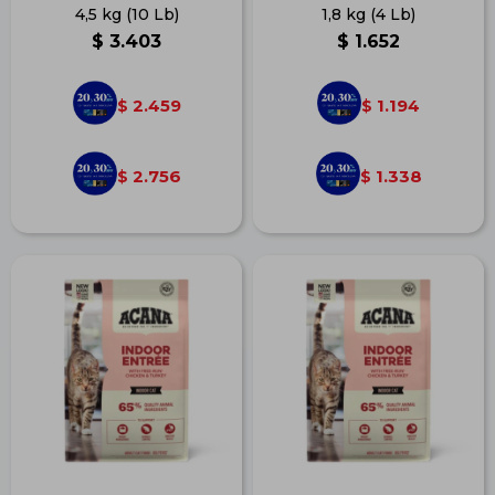
4,5 kg (10 Lb)
1,8 kg (4 Lb)
$
3.403
$
1.652
2.459
1.194
$
$
2.756
1.338
$
$