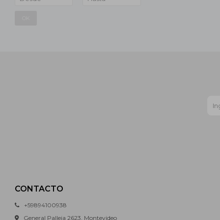
OK
CONTACTO
+59894100938
General Palleja 2623, Montevideo