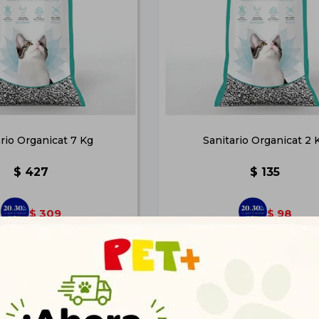
rio Organicat 7 Kg
Sanitario Organicat 2 
$
427
$
135
309
98
$
$
346
109
$
$