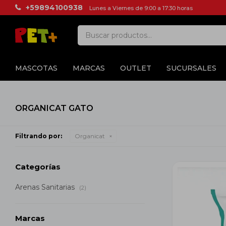
+59894100938
Lunes a Viernes de 9:00 a 17:30 horas
MASCOTAS
MARCAS
OUTLET
SUCURSALES
ORGANICAT GATO
Filtrando por:
Organicat
Categorías
Arenas Sanitarias
(2)
Marcas