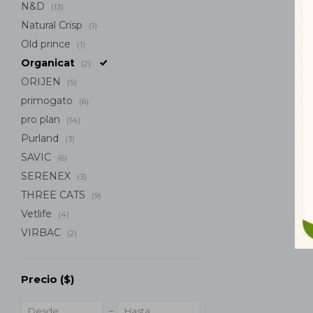
N&D
(13)
Natural Crisp
(1)
Old prince
(1)
Organicat
(2)
ORIJEN
(5)
primogato
(6)
pro plan
(14)
Purland
(3)
SAVIC
(6)
SERENEX
(3)
THREE CATS
(9)
Vetlife
(4)
VIRBAC
(2)
Precio
($)