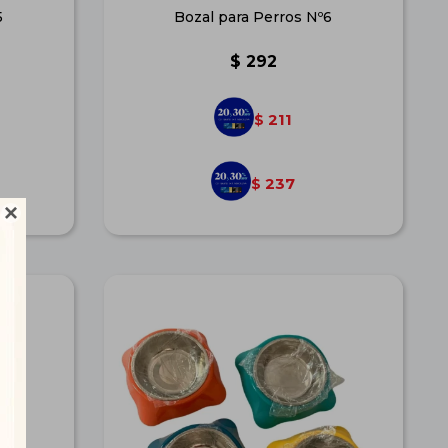
5
Bozal para Perros Nº6
$
292
211
$
237
$
