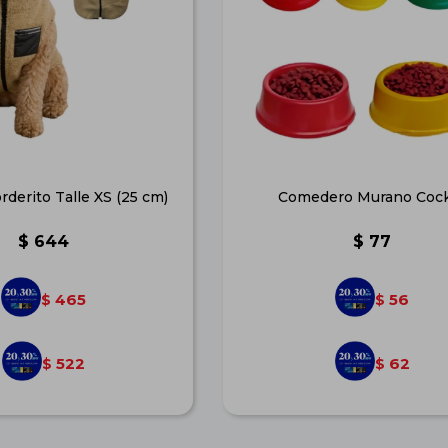
derito Talle XS (25 cm)
Comedero Murano Coc
$
644
$
77
465
56
$
$
522
62
$
$