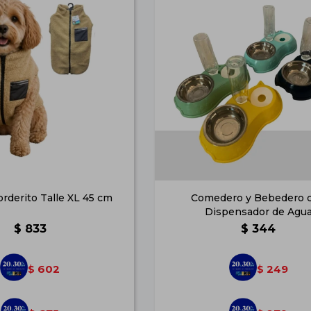
rderito Talle XL 45 cm
Comedero y Bebedero 
Dispensador de Agu
$
833
$
344
602
249
$
$