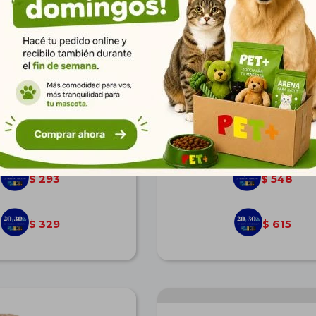
medero Antiderrame con
Capa de Corderito Talle L
Come Lento
$
406
$
759
293
548
$
$
329
615
$
$