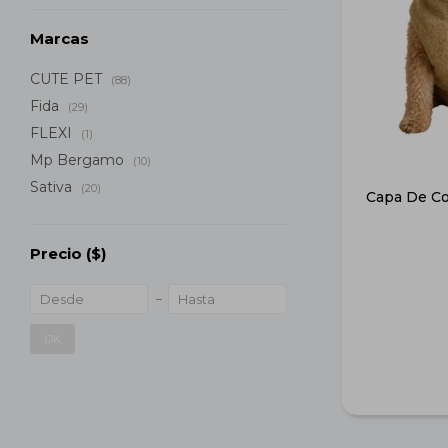
Marcas
CUTE PET
(88)
Fida
(29)
FLEXI
(1)
Mp Bergamo
(10)
Sativa
(20)
Capa De Cor
Precio
($)
OK