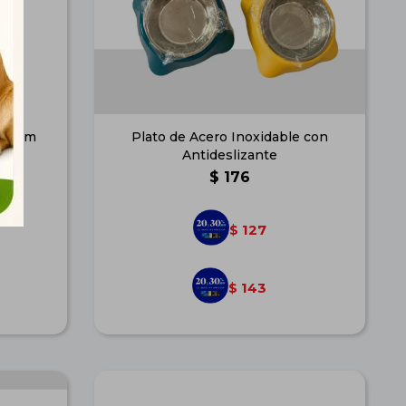
 40 cm
Plato de Acero Inoxidable con
Antideslizante
$
176
127
$
143
$