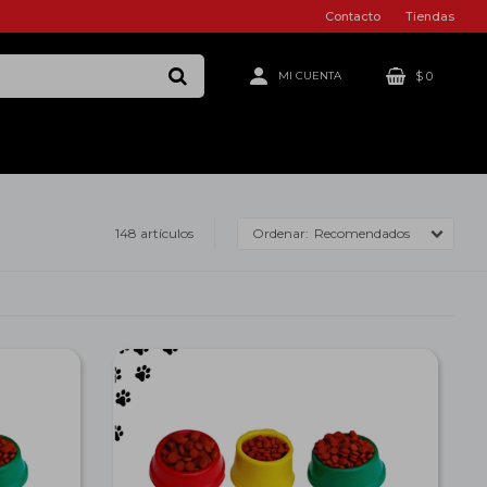
Contacto
Tiendas
$
0
148 artículos
Recomendados