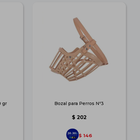
 gr
Bozal para Perros Nº3
$
202
146
$