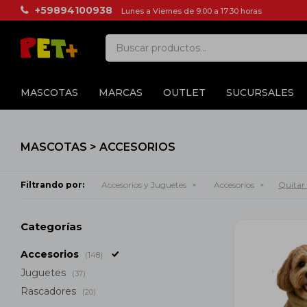
+59894100938
Lunes a Viernes de 9:00 a 17:30 horas
MASCOTAS
MARCAS
OUTLET
SUCURSALES
MASCOTAS > ACCESORIOS
Filtrando por:
Accesorios y Juguetes
Accesorios
Quitar 
Categorías
Accesorios
(148)
Juguetes
(37)
Rascadores
(20)