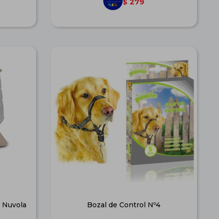
279
$
. Nuvola
Bozal de Control Nº4