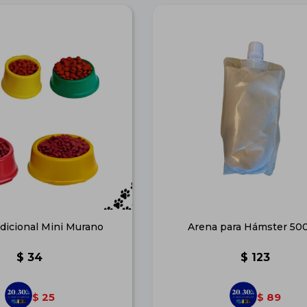
adicional Mini Murano
Arena para Hámster 500
$
34
$
123
25
89
$
$