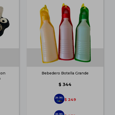
con
Bebedero Botella Grande
a
$
344
249
$