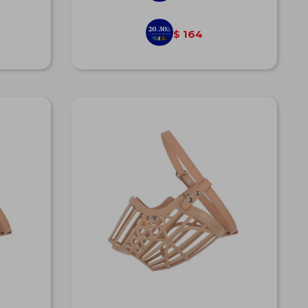
164
$