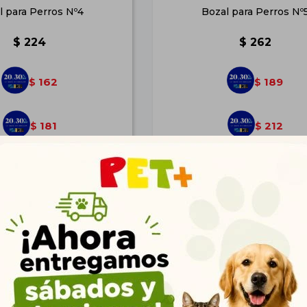
l para Perros Nº4
Bozal para Perros Nº
$
224
$
262
162
189
$
$
181
212
$
$