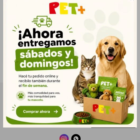
Cinta
$
2.038
1.472
$
1.651
$
NEWSLETTER
¡Suscribite y recibí todas nuestras novedades!
SUSCRIBIRME

