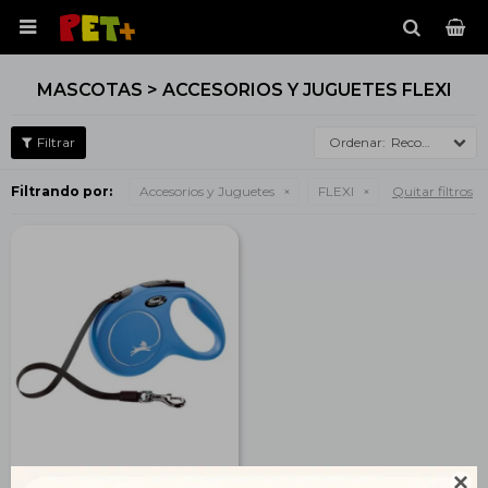

MASCOTAS > ACCESORIOS Y JUGUETES FLEXI
Recomendados
Filtrando por:
Accesorios y Juguetes
FLEXI
Quitar filtros
Flexi New Classic L 5 mt.
