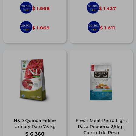
1.668
1.437
$
$
1.869
1.611
$
$
N&D Quinoa Feline
Fresh Meat Perro Light
Urinary Pato 7,5 kg
Raza Pequeña 2,5kg |
Control de Peso
$
6.360