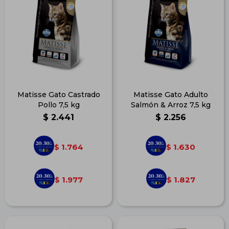
Matisse Gato Castrado
Matisse Gato Adulto
Pollo 7,5 kg
Salmón & Arroz 7,5 kg
$
2.441
$
2.256
1.764
1.630
$
$
1.977
1.827
$
$