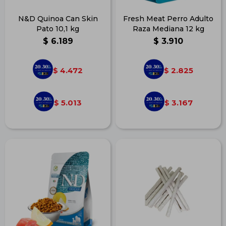
N&D Quinoa Can Skin
Fresh Meat Perro Adulto
Pato 10,1 kg
Raza Mediana 12 kg
$
6.189
$
3.910
4.472
2.825
$
$
5.013
3.167
$
$