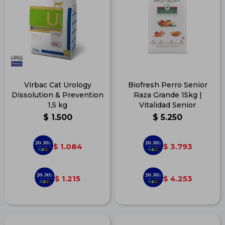
Virbac Cat Urology
Biofresh Perro Senior
Dissolution & Prevention
Raza Grande 15kg |
1,5 kg
Vitalidad Senior
$
1.500
$
5.250
1.084
3.793
$
$
1.215
4.253
$
$