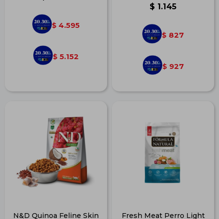
$
1.145
4.595
$
827
$
5.152
$
927
$
N&D Quinoa Feline Skin
Fresh Meat Perro Light