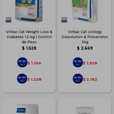
Virbac Cat Weight Loss &
Virbac Cat Urology
Diabetes 1,5 kg | Control
Dissolution & Prevention
de Peso
3kg
$
1.528
$
2.669
1.104
1.928
$
$
1.238
2.162
$
$