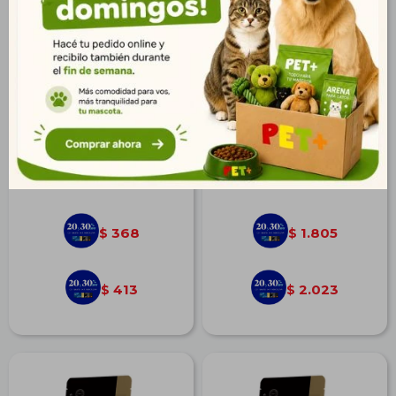
Magnus Galletas Mix 1 kg
Matisse Gato Castrado
Salmón 7,5 kg
$
510
$
2.498
368
1.805
$
$
413
2.023
$
$