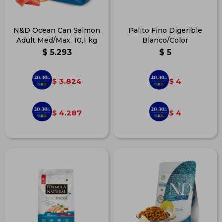
N&D Ocean Can Salmon
Palito Fino Digerible
Adult Med/Max. 10,1 kg
Blanco/Color
$
5.293
$
5
3.824
4
$
$
4.287
4
$
$