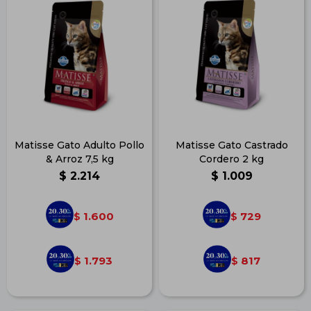
Matisse Gato Adulto Pollo
Matisse Gato Castrado
& Arroz 7,5 kg
Cordero 2 kg
$
2.214
$
1.009
1.600
729
$
$
1.793
817
$
$