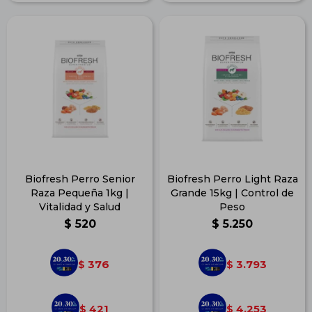
Biofresh Perro Senior
Biofresh Perro Light Raza
Raza Pequeña 1kg |
Grande 15kg | Control de
Vitalidad y Salud
Peso
$
520
$
5.250
376
3.793
$
$
421
4.253
$
$