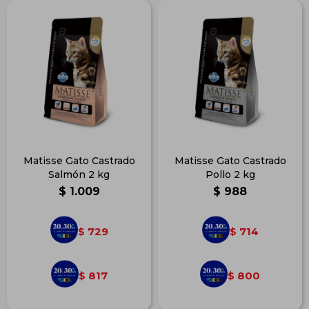
Matisse Gato Castrado
Matisse Gato Castrado
Salmón 2 kg
Pollo 2 kg
$
1.009
$
988
729
714
$
$
817
800
$
$