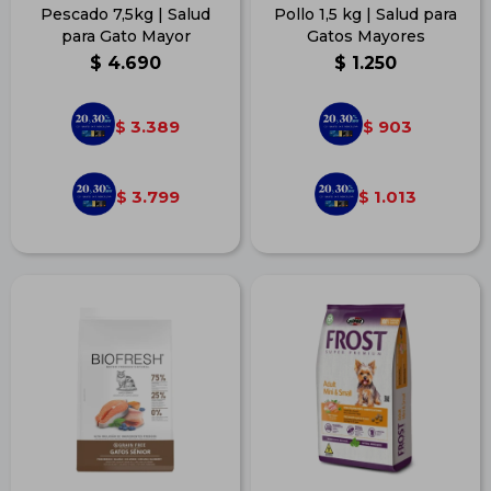
Pescado 7,5kg | Salud
Pollo 1,5 kg | Salud para
para Gato Mayor
Gatos Mayores
$
4.690
$
1.250
3.389
903
$
$
3.799
1.013
$
$