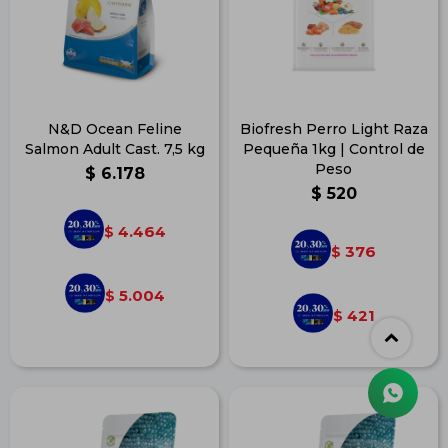
N&D Ocean Feline
Biofresh Perro Light Raza
Salmon Adult Cast. 7,5 kg
Pequeña 1kg | Control de
Peso
$
6.178
$
520
4.464
$
376
$
5.004
$
421
$