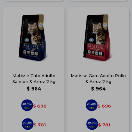
Matisse Gato Adulto
Matisse Gato Adulto Pollo
Salmón & Arroz 2 kg
& Arroz 2 kg
$
964
$
964
696
696
$
$
781
781
$
$