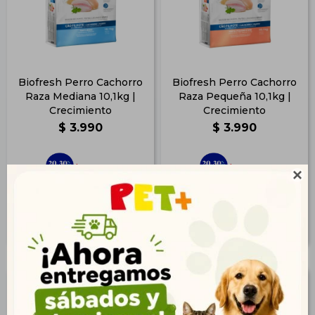
Biofresh Perro Cachorro
Biofresh Perro Cachorro
Raza Mediana 10,1kg |
Raza Pequeña 10,1kg |
Crecimiento
Crecimiento
$
3.990
$
3.990
2.883
2.883
$
$

3.232
3.232
$
$