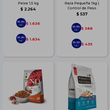
Peixe 1,5 kg
Raza Pequeña 1kg |
Control de Peso
$
2.264
$
537
1.636
$
388
$
1.834
$
435
$