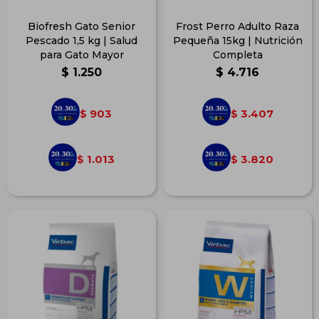
Biofresh Gato Senior
Frost Perro Adulto Raza
Pescado 1,5 kg | Salud
Pequeña 15kg | Nutrición
para Gato Mayor
Completa
$
1.250
$
4.716
903
3.407
$
$
1.013
3.820
$
$