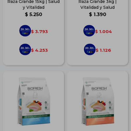
Raza Grande 15kg | Salud
Raza Grande 3kg |
y Vitalidad
Vitalidad y Salud
$
5.250
$
1.390
3.793
1.004
$
$
4.253
1.126
$
$