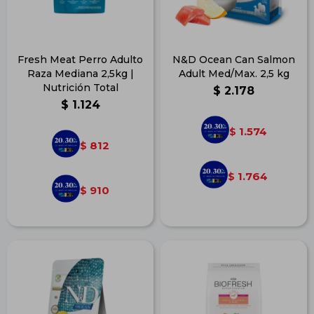
Fresh Meat Perro Adulto
N&D Ocean Can Salmon
Raza Mediana 2,5kg |
Adult Med/Max. 2,5 kg
Nutrición Total
$
2.178
$
1.124
1.574
$
812
$
1.764
$
910
$