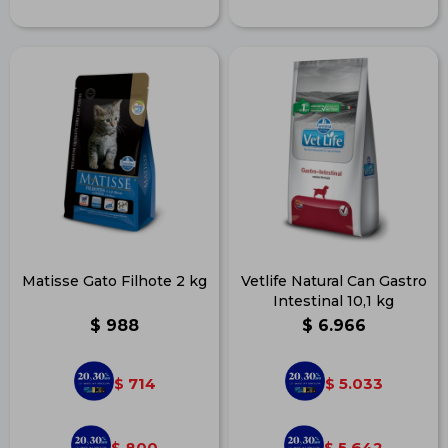
Matisse Gato Filhote 2 kg
Vetlife Natural Can Gastro
Intestinal 10,1 kg
$
988
$
6.966
714
5.033
$
$
800
5.642
$
$