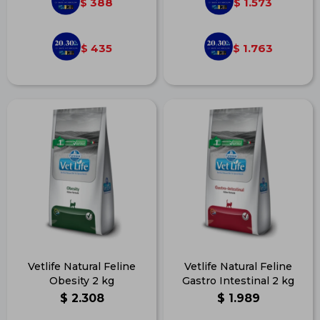
388
1.573
$
$
435
1.763
$
$
Vetlife Natural Feline
Vetlife Natural Feline
Obesity 2 kg
Gastro Intestinal 2 kg
$
2.308
$
1.989