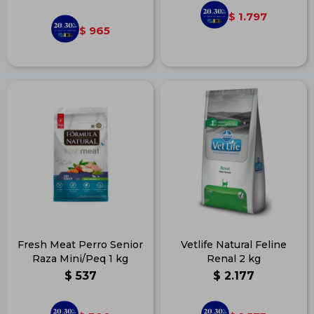
1.797
$
965
$
Fresh Meat Perro Senior
Vetlife Natural Feline
Raza Mini/Peq 1 kg
Renal 2 kg
$
537
$
2.177