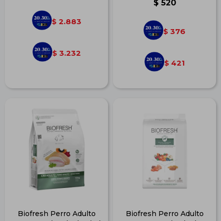
$
520
2.883
$
376
$
3.232
$
421
$
Biofresh Perro Adulto
Biofresh Perro Adulto