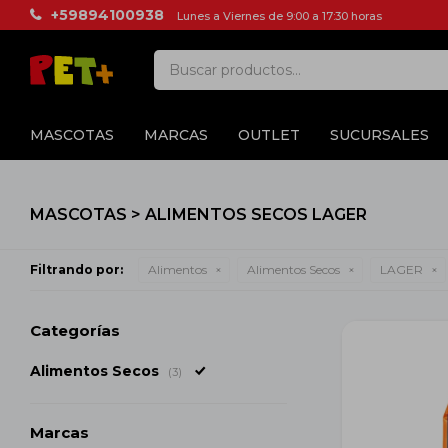
+59894100938
Lunes a Viernes de 9:00 a 17:30 horas
MASCOTAS
MARCAS
OUTLET
SUCURSALES
MASCOTAS > ALIMENTOS SECOS LAGER
Filtrando por:
Alimentos
Alimentos Secos
LAGER
Categorías
Alimentos Secos
(3)
Marcas