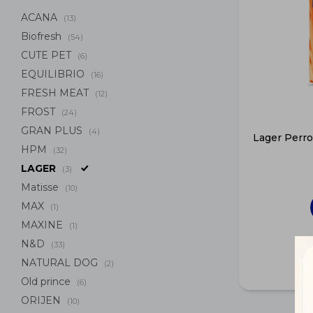
ACANA
(13)
Biofresh
(54)
CUTE PET
(6)
EQUILIBRIO
(16)
FRESH MEAT
(12)
FROST
(24)
GRAN PLUS
(4)
Lager Perro
HPM
(32)
LAGER
(3)
Matisse
(10)
MAX
(1)
MAXINE
(1)
N&D
(33)
NATURAL DOG
(2)
Old prince
(6)
ORIJEN
(10)