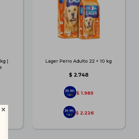
kg |
Lager Perro Adulto 22 + 10 kg
e
$
2.748
1.985
$

2.226
$