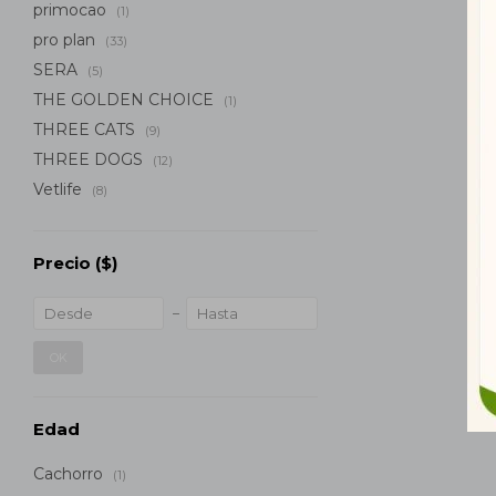
primocao
(1)
pro plan
(33)
SERA
(5)
THE GOLDEN CHOICE
(1)
THREE CATS
(9)
THREE DOGS
(12)
Vetlife
(8)
Precio
($)
OK
Edad
Cachorro
(1)