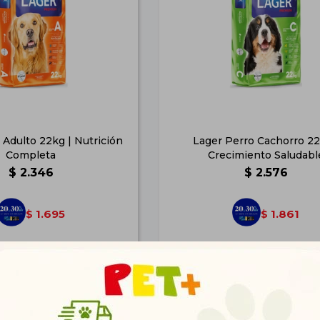
 Adulto 22kg | Nutrición
Lager Perro Cachorro 22
Completa
Crecimiento Saludabl
$
2.346
$
2.576
1.695
1.861
$
$
1.900
2.087
$
$