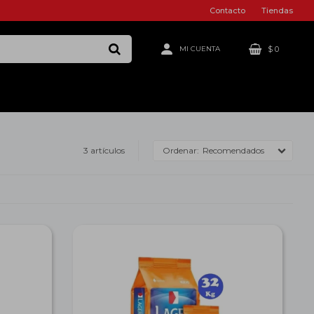
Contacto
Tiendas
$
0
3 artículos
Recomendados