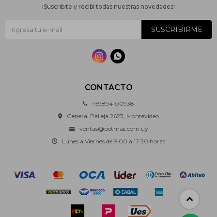
¡Suscribite y recibí todas nuestras novedades!
SUSCRIBIRME


CONTACTO
+59894100938
General Palleja 2623, Montevideo
ventas@petmas.com.uy
Lunes a Viernes de 9:00 a 17:30 horas