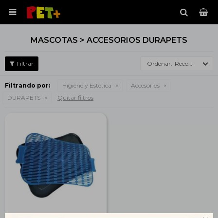

MASCOTAS > ACCESORIOS DURAPETS
Recomendados
Filtrando por:
Higiene y Estética
Accesorios
DURAPETS
Quitar filtros