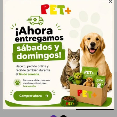

Durapets Sanidog
$
919
664
$
744
$
NEWSLETTER
¡Suscribite y recibí todas nuestras novedades!
SUSCRIBIRME