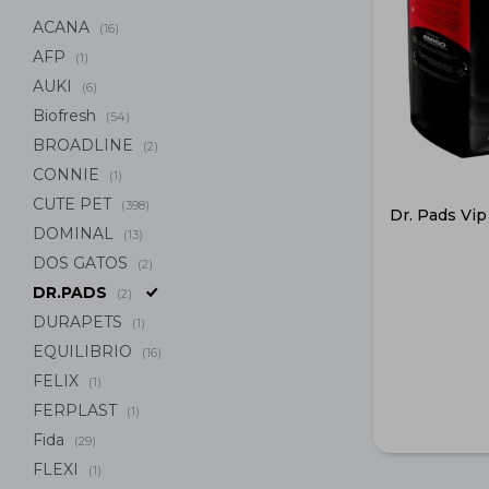
ACANA
(16)
AFP
(1)
AUKI
(6)
Biofresh
(54)
BROADLINE
(2)
CONNIE
(1)
CUTE PET
(398)
Dr. Pads Vi
DOMINAL
(13)
DOS GATOS
(2)
DR.PADS
(2)
DURAPETS
(1)
EQUILIBRIO
(16)
FELIX
(1)
FERPLAST
(1)
Fida
(29)
FLEXI
(1)