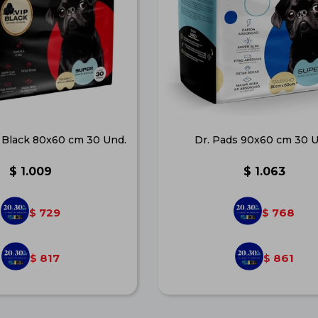
p Black 80x60 cm 30 Und.
Dr. Pads 90x60 cm 30 U
$
1.009
$
1.063
729
768
$
$
817
861
$
$