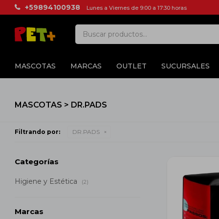
+59894100938
Lunes a Viernes de 9:00 a 17:30 horas
MASCOTAS
MARCAS
OUTLET
SUCURSALES
MASCOTAS > DR.PADS
Filtrando por:
DR.PADS
Categorías
Higiene y Estética
(2)
Marcas