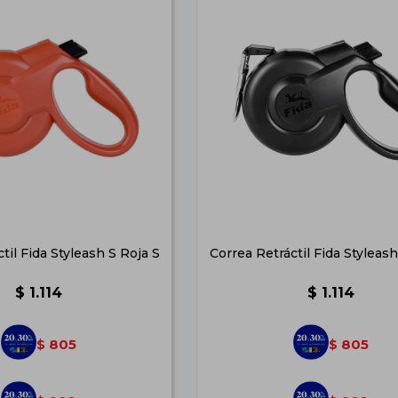
til Fida Styleash S Roja S
Correa Retráctil Fida Styleas
$
1.114
$
1.114
805
805
$
$