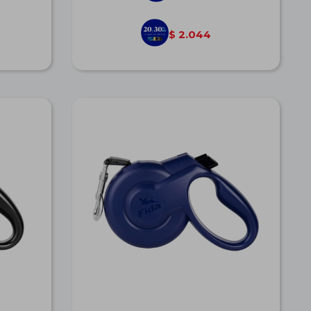
2.044
$