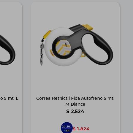
o 5 mt. L
Correa Retráctil Fida Autofreno 5 mt.
M Blanca
$
2.524
1.824
$