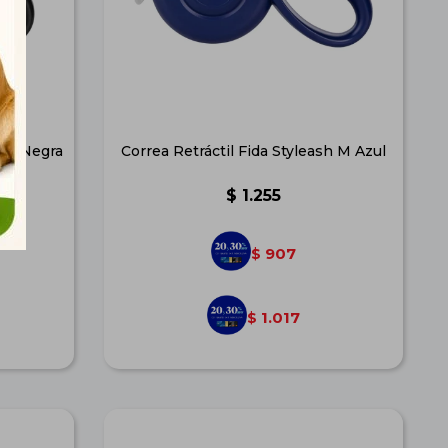
h M Negra
Correa Retráctil Fida Styleash M Azul
$
1.255
907
$
1.017
$