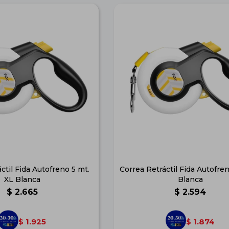
ctil Fida Autofreno 5 mt.
Correa Retráctil Fida Autofren
XL Blanca
Blanca
$
2.665
$
2.594
1.925
1.874
$
$