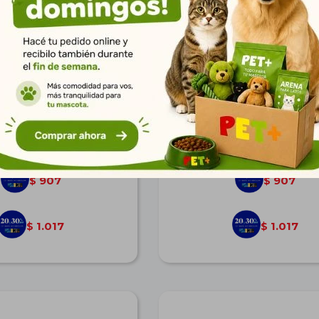
ctil Fida Styleash M Roja
Correa Retráctil Fida Styleas
$
1.255
$
1.255
907
907
$
$
1.017
1.017
$
$