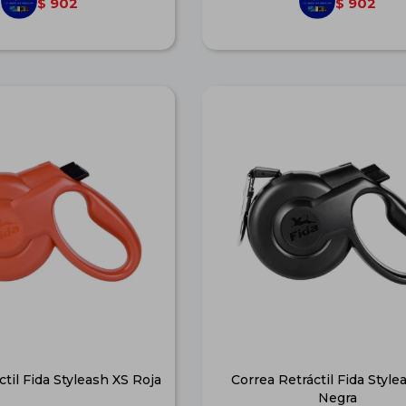
902
902
$
$
ctil Fida Styleash XS Roja
Correa Retráctil Fida Style
Negra