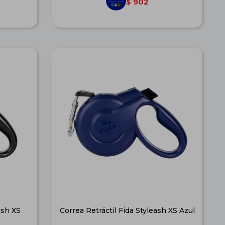
902
$
ash XS
Correa Retráctil Fida Styleash XS Azul