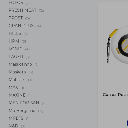
FOFOS
(2)
FRESH MEAT
(12)
FROST
(24)
GRAN PLUS
(4)
HILLS
(3)
HPM
(32)
KONIG
(4)
LAGER
(3)
Maskotinho
(2)
Maskoto
(4)
Matisse
(10)
MAX
(1)
Correa Retrá
MAXINE
(1)
MEN FOR SAN
(23)
Mp Bergamo
(15)
MPETS
(1)
N&D
(33)