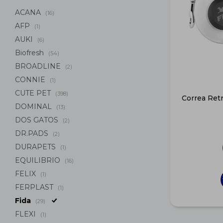
ACANA
(16)
AFP
(1)
AUKI
(6)
Biofresh
(54)
BROADLINE
(2)
CONNIE
(1)
CUTE PET
(398)
Correa Retr
DOMINAL
(13)
DOS GATOS
(2)
DR.PADS
(2)
DURAPETS
(1)
EQUILIBRIO
(16)
FELIX
(1)
FERPLAST
(1)
Fida
(29)
FLEXI
(1)