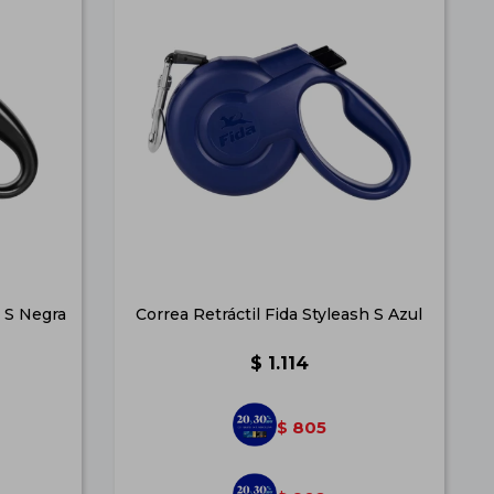
h S Negra
Correa Retráctil Fida Styleash S Azul
$
1.114
805
$