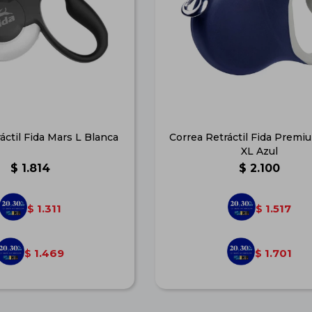
áctil Fida Mars L Blanca
Correa Retráctil Fida Premi
XL Azul
$
1.814
$
2.100
1.311
1.517
$
$
1.469
1.701
$
$