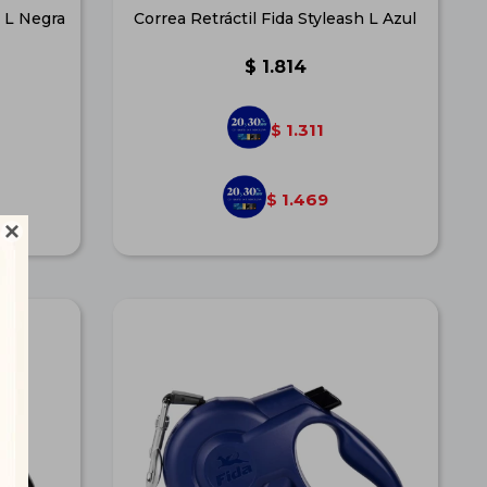
h L Negra
Correa Retráctil Fida Styleash L Azul
$
1.814
1.311
$
1.469
$
