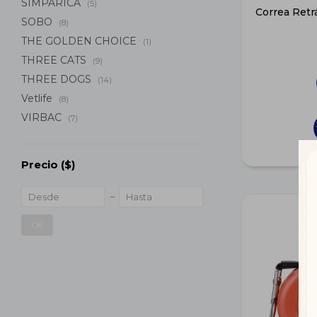
SIMPARICA
(5)
Correa Retrá
SOBO
(8)
THE GOLDEN CHOICE
(1)
THREE CATS
(9)
THREE DOGS
(14)
Vetlife
(8)
VIRBAC
(7)
Precio
($)
OK