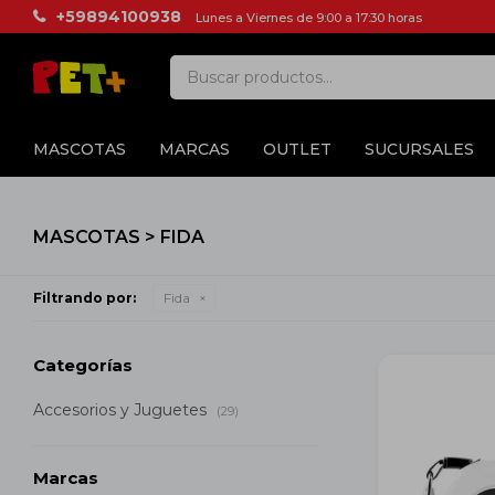
+59894100938
Lunes a Viernes de 9:00 a 17:30 horas
MASCOTAS
MARCAS
OUTLET
SUCURSALES
MASCOTAS > FIDA
Filtrando por:
Fida
Categorías
Accesorios y Juguetes
(29)
Marcas