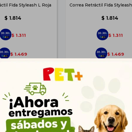
ctil Fida Styleash L Roja
Correa Retráctil Fida Styleas
$
1.814
$
1.814
1.311
1.311
$
$
1.469
1.469
$
$