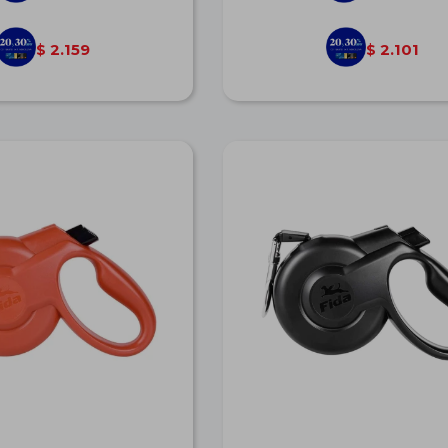
2.159
2.101
$
$