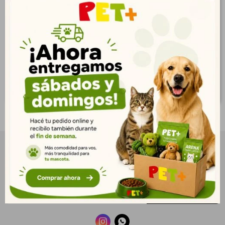
w/One Dispenser
pzs.
$
335
$
501
242
362
$
$
271
406
$
$
NEWSLETTER
¡Suscribite y recibí todas nuestras novedades!
SUSCRIBIRME

