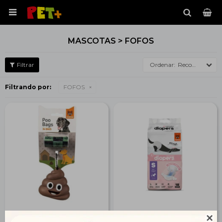

MASCOTAS > FOFOS
Recomendados
Filtrando por:
FOFOS
Poop Bag Sets - 34 Bafs
Diaper Female Dog S 18
