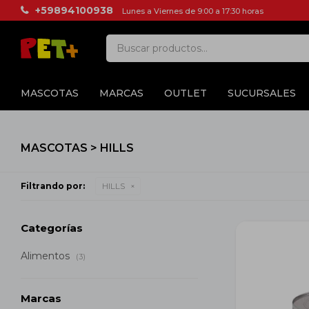
+59894100938
Lunes a Viernes de 9:00 a 17:30 horas
MASCOTAS
MARCAS
OUTLET
SUCURSALES
MASCOTAS > HILLS
Filtrando por:
HILLS
Categorías
Alimentos
(3)
Marcas