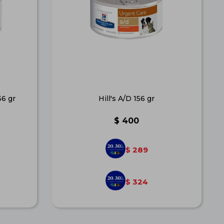
56 gr
Hill's A/D 156 gr
$
400
289
$
324
$