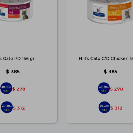
's Gato I/D 156 gr
Hill's Gato C/D Chicken 1
$
385
$
385
278
278
$
$
312
312
$
$