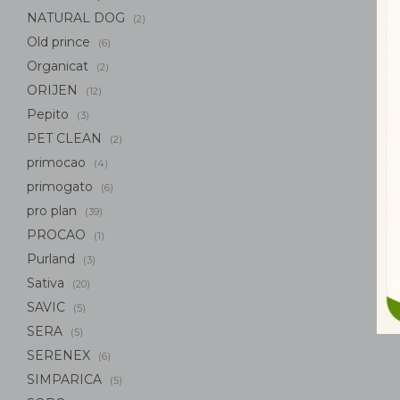
NATURAL DOG
(2)
Old prince
(6)
Organicat
(2)
ORIJEN
(12)
Pepito
(3)
PET CLEAN
(2)
primocao
(4)
primogato
(6)
pro plan
(39)
PROCAO
(1)
Purland
(3)
Sativa
(20)
SAVIC
(5)
SERA
(5)
SERENEX
(6)
SIMPARICA
(5)