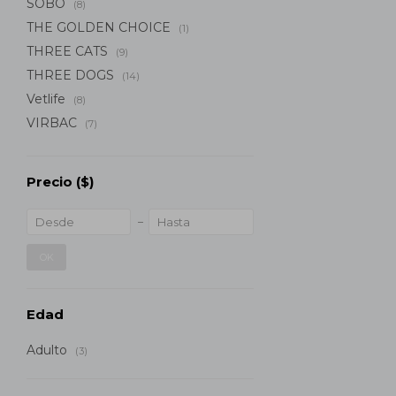
SOBO
(8)
THE GOLDEN CHOICE
(1)
THREE CATS
(9)
THREE DOGS
(14)
Vetlife
(8)
VIRBAC
(7)
Precio
($)
OK
Edad
Adulto
(3)