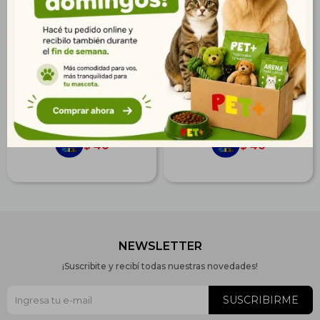
Primocao Sachet
Primocao Sachet Adulto
Cachorro Pollo 100 gr
Carne 100 gr
$
49
$
49
35
35
$
$
40
40
$
$
NEWSLETTER
¡Suscribite y recibí todas nuestras novedades!
SUSCRIBIRME