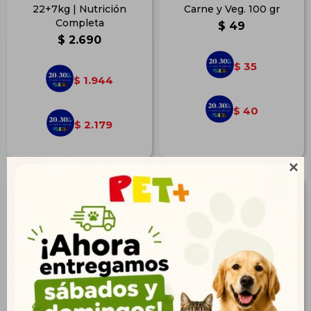
22+7kg | Nutrición
Carne y Veg. 100 gr
Completa
$
49
$
2.690
35
$
1.944
$
40
$
2.179
$
