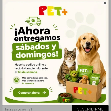

Pro Plan Reducido
Pro Plan Perro Reduced
Calorías Pequeño 3kg |
Calories Raza Med/Gde
Control de Peso
3kg
$
1.841
$
1.840
1.330
1.329
$
$
1.491
1.490
$
$
NEWSLETTER
¡Suscribite y recibí todas nuestras novedades!
SUSCRIBIRME