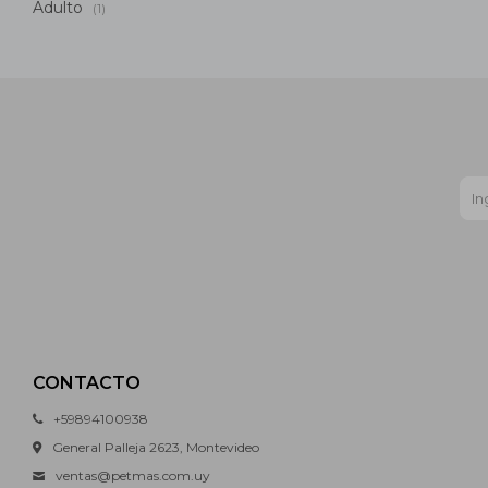
Adulto
(1)
CONTACTO
+59894100938
General Palleja 2623, Montevideo
ventas@petmas.com.uy