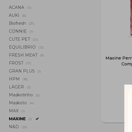
ACANA
(11)
AUKI
(6)
Biofresh
(37)
CONNIE
(1)
CUTE PET
(21)
EQUILIBRIO
(13)
FRESH MEAT
(9)
Maxine Perro
FROST
(17)
Comp
GRAN PLUS
(1)
HPM
(18)
LAGER
(3)
Maskotinho
(2)
Maskoto
(4)
MAX
(1)
MAXINE
(1)
N&D
(20)