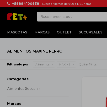
+59894100938
Lunes a Viernes de 9:00 a 17:30 horas
MASCOTAS
MARCAS
OUTLET
SUCURSALES
ALIMENTOS MAXINE PERRO
Filtrando por:
Alimentos
MAXINE
Quitar filtros
Categorías
Alimentos Secos
(1)
Marcas