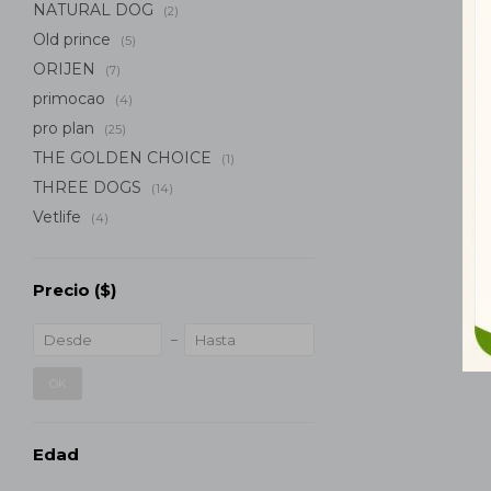
NATURAL DOG
(2)
Old prince
(5)
ORIJEN
(7)
primocao
(4)
pro plan
(25)
THE GOLDEN CHOICE
(1)
THREE DOGS
(14)
Vetlife
(4)
Precio
($)
OK
Edad