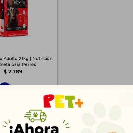
 Adulto 21kg | Nutrición
leta para Perros
$
2.789
2.015
$
2.259
$