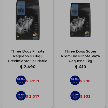
Three Dogs Filhote
Three Dogs Súper
Pequeño 10,1kg |
Premium Filhote Raza
Crecimiento Saludable
Pequeña 1 kg
$
2.490
$
410
1.799
296
$
$
2.017
332
$
$