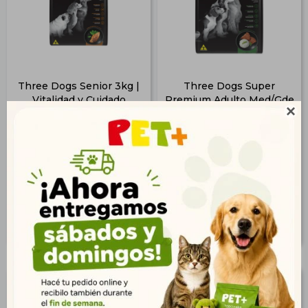
Three Dogs Senior 3kg |
Three Dogs Super
Vitalidad y Cuidado
Premium Adulto Med/Gde
Articular
15+2kg

$
940
$
3.290
679
2.377
$
$
761
2.665
$
$