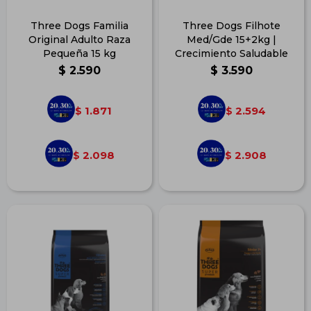
Three Dogs Familia
Three Dogs Filhote
Original Adulto Raza
Med/Gde 15+2kg |
Pequeña 15 kg
Crecimiento Saludable
$
2.590
$
3.590
1.871
2.594
$
$
2.098
2.908
$
$