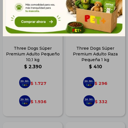
Three Dogs Súper
Three Dogs Súper
Premium Adulto Pequeño
Premium Adulto Raza
10,1 kg
Pequeña 1 kg
$
2.390
$
410
1.727
296
$
$
1.936
332
$
$