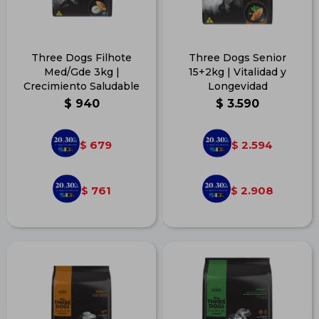
Three Dogs Filhote
Three Dogs Senior
Med/Gde 3kg |
15+2kg | Vitalidad y
Crecimiento Saludable
Longevidad
$
940
$
3.590
679
2.594
$
$
761
2.908
$
$