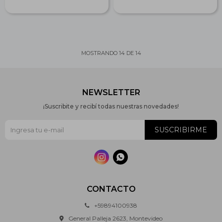
MOSTRANDO
14
DE
14
NEWSLETTER
¡Suscribite y recibí todas nuestras novedades!
SUSCRIBIRME


CONTACTO
+59894100938
General Palleja 2623, Montevideo