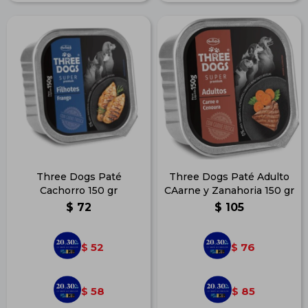
Three Dogs Paté
Three Dogs Paté Adulto
Cachorro 150 gr
CAarne y Zanahoria 150 gr
$
72
$
105
52
76
$
$
58
85
$
$