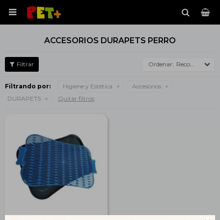

ACCESORIOS DURAPETS PERRO
Recomendados
Filtrando por:
Higiene y Estética
Accesorios
DURAPETS
Quitar filtros