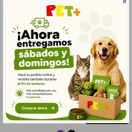

Durapets Sanidog
$
919
664
$
744
$
NEWSLETTER
¡Suscribite y recibí todas nuestras novedades!
SUSCRIBIRME