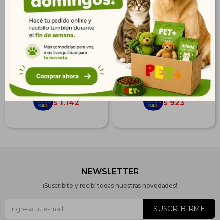
Acá No Jarra 1 Lt.
Acá No Extra Fuerte 400
ml
$
1.410
$
1.139
1.019
823
$
$
1.142
923
$
$
NEWSLETTER
¡Suscribite y recibí todas nuestras novedades!
SUSCRIBIRME