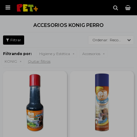

ACCESORIOS KONIG PERRO
Recomendados
Filtrando por:
Higiene y Estética
Accesorios
KONIG
Quitar filtros