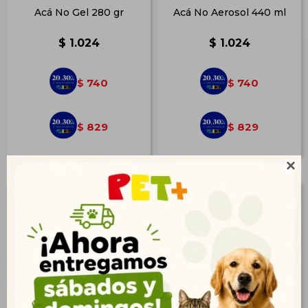
Acá No Gel 280 gr
Acá No Aerosol 440 ml
$
1.024
$
1.024
740
740
$
$
829
829
$
$
