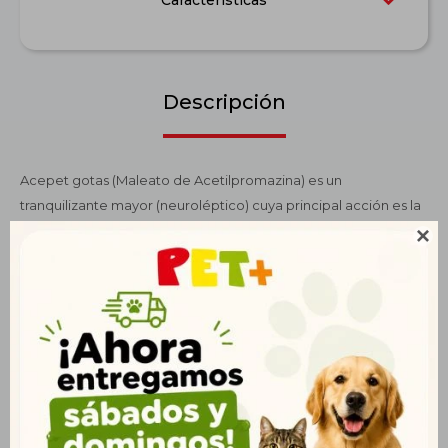
Características
Descripción
Acepet gotas (Maleato de Acetilpromazina) es un
tranquilizante mayor (neuroléptico) cuya principal acción es la
de alterar el temperamento del paciente disminuyendo la

respuesta de éste a los estímulos ambientales. Se administra
por vía oral directamente. Se puede disolver en agua. Ajustar
la dosis al grado de tranquilización requerido. Tener en cuenta
que la dosis en mg/kg disminuye a medida que aumenta el
peso del animal. Dosis sugeridas: Caninos: administrar 0,5 mg a
2,0 mg por kg de peso (1 a 4 gotas por kg.) Felinos: administrar
1,0 mg a 2,0 mg por kg de peso (2 a 4 gotas por kg.)