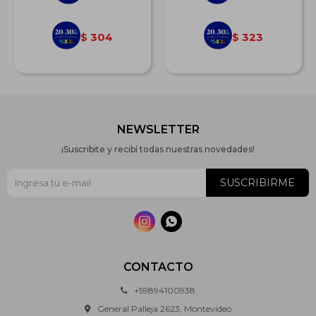
304
323
$
$
NEWSLETTER
¡Suscribite y recibí todas nuestras novedades!
SUSCRIBIRME


CONTACTO
+59894100938
General Palleja 2623, Montevideo