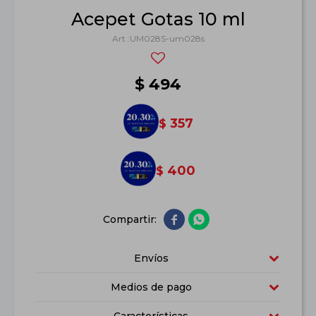
Acepet Gotas 10 ml
UM028S-um028s
$
494
357
$
400
$


Envíos
Medios de pago