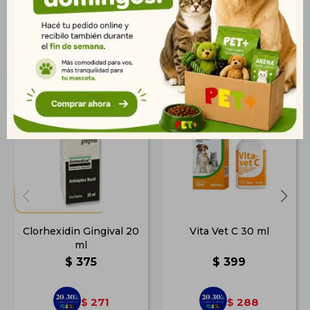
Productos que te pueden interesar
Clorhexidin Gingival 20
Vita Vet C 30 ml
ml
$
375
$
399
271
288
$
$