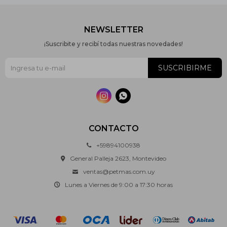
NEWSLETTER
¡Suscribite y recibí todas nuestras novedades!
SUSCRIBIRME


CONTACTO
+59894100938
General Palleja 2623, Montevideo
ventas@petmas.com.uy
Lunes a Viernes de 9:00 a 17:30 horas