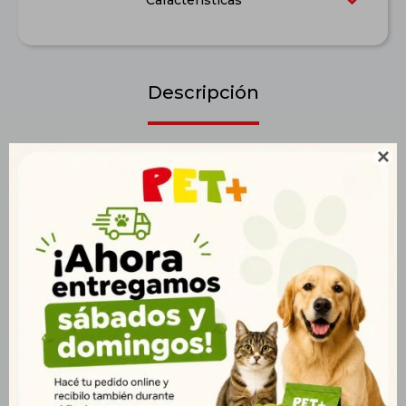
Características
Descripción

Para la alimentación de crías recién nacidas; crías muy
grandes, donde la madre queda imposibilitada de amamantar
a todos; crías huérfanas; crías en crecimiento. Modo de Usar:
Añadir el polvo en agua templada, manteniendo la proporción
de 1 medida dosificadora (8g) para 40mL de agua.
Productos que te pueden interesar