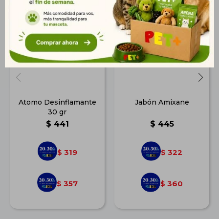
Atomo Desinflamante
Jabón Amixane
30 gr
$
441
$
445
319
322
$
$
357
360
$
$