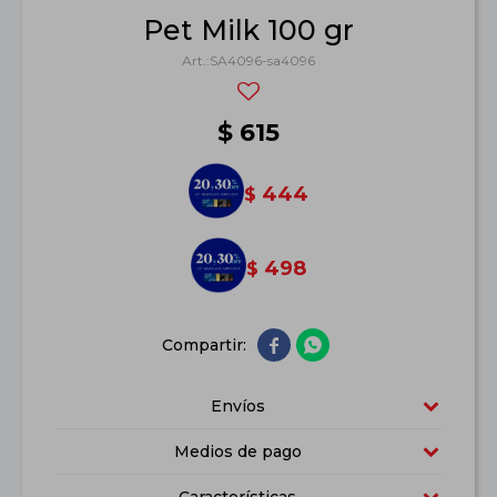
Pet Milk 100 gr
SA4096-sa4096
$
615
444
$
498
$


Envíos
Medios de pago