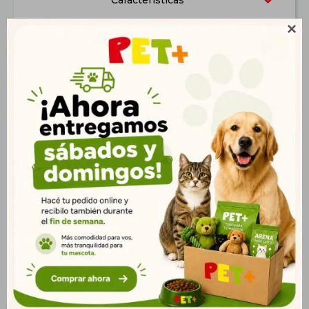
Características

Productos que te pueden interesar
Progest Sur 20 Comp.
Otopack 50 ml
$
185
$
246