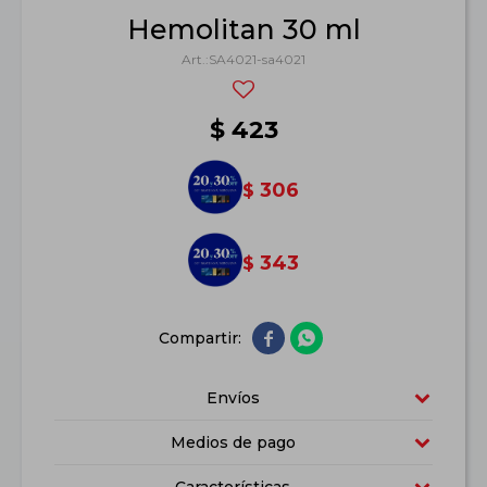
Hemolitan 30 ml
SA4021-sa4021
$
423
306
$
343
$


Envíos
Medios de pago