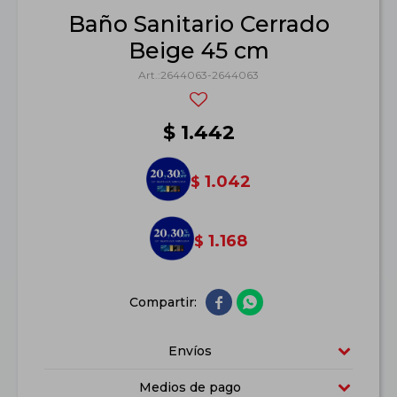
Baño Sanitario Cerrado
Beige 45 cm
2644063-2644063
$
1.442
1.042
$
1.168
$


Envíos
Medios de pago