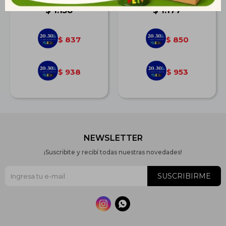
$
1.158
$
1.177
837
850
$
$
938
953
$
$
NEWSLETTER
¡Suscribite y recibí todas nuestras novedades!
SUSCRIBIRME

