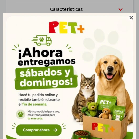
Características

Productos que te pueden interesar
Baño Sanitario
Bandeja Sanitaria con
Duchesse
Marco Naranja