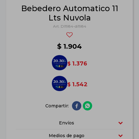
Bebedero Automatico 11
Lts Nuvola
DI1984-di1984
$
1.904
1.376
$
1.542
$


Envíos
Medios de pago