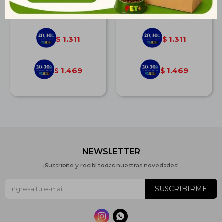
$
1.814
$
1.814
1.311
1.311
$
$
1.469
1.469
$
$
NEWSLETTER
¡Suscribite y recibí todas nuestras novedades!
SUSCRIBIRME

