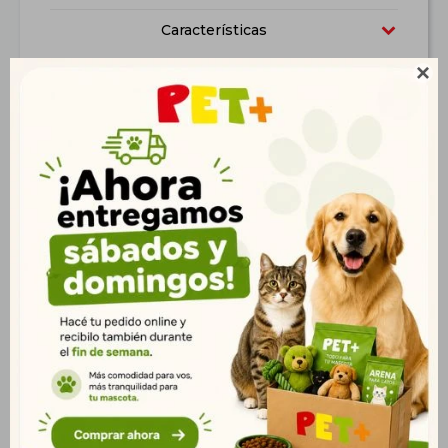
Características

Productos que te pueden interesar
Correa Retráctil Fida
Correa Retráctil Fida
Styleash L Roja
Styleash L Negra