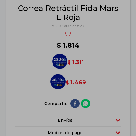
Correa Retráctil Fida Mars
L Roja
346137-346137
$
1.814
1.311
$
1.469
$


Envíos
Medios de pago