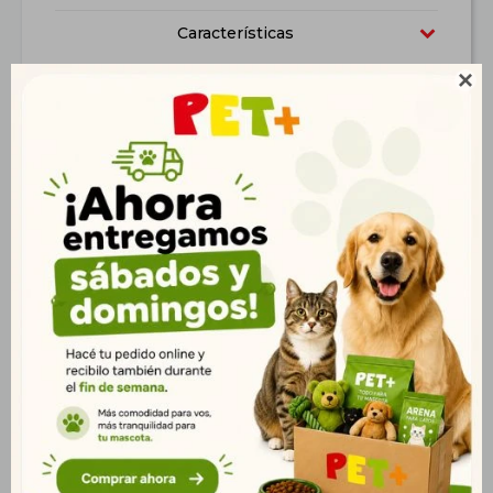
Características

Productos que te pueden interesar
Cama Pana 70*70*20
Correa Retráctil Fida
cm
Styleash L Roja