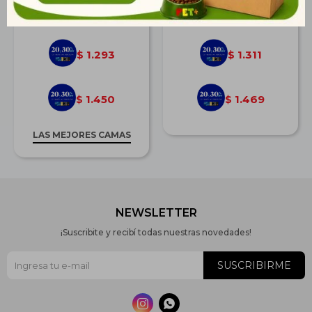
$
1.790
$
1.814
1.293
1.311
$
$
1.450
1.469
$
$
LAS MEJORES CAMAS
NEWSLETTER
¡Suscribite y recibí todas nuestras novedades!
SUSCRIBIRME

