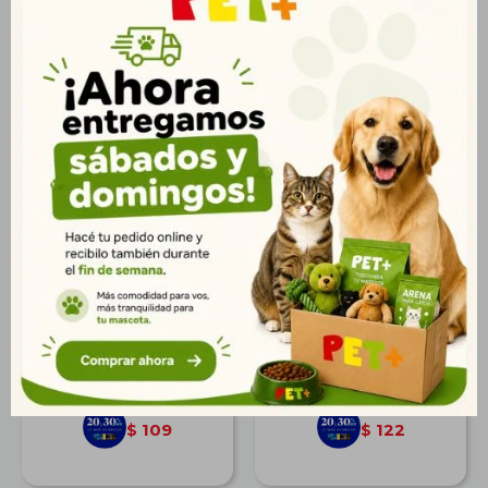
Sanitario Organicat 2
Dos Gatos 2 Kg
Kg
$
135
$
151
98
109
$
$
109
122
$
$