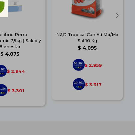
ilibrio Perro
N&D Tropical Can Ad Md/Mx
enic 7,5kg | Salud y
Sal 10 Kg
Bienestar
$
4.095
$
4.075
2.959
$
2.944
$
3.317
$
3.301
$