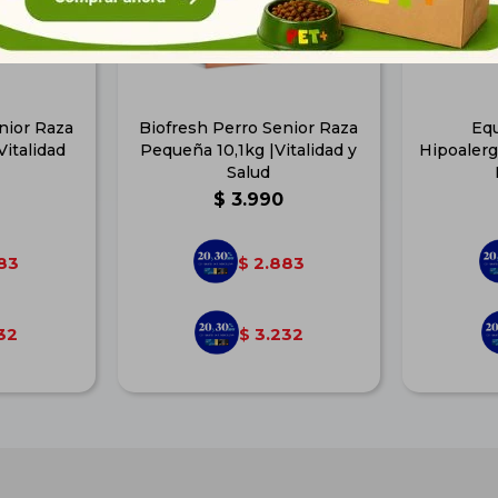
nior Raza
Biofresh Perro Senior Raza
Equ
Vitalidad
Pequeña 10,1kg |Vitalidad y
Hipoalerg
Salud
$
3.990
83
2.883
$
32
3.232
$