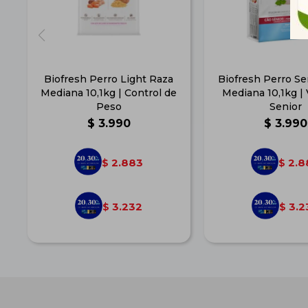
Biofresh Perro Light Raza
Biofresh Perro Se
Mediana 10,1kg | Control de
Mediana 10,1kg | 
Peso
Senior
$
3.990
$
3.990
2.883
2.8
$
$
3.232
3.2
$
$