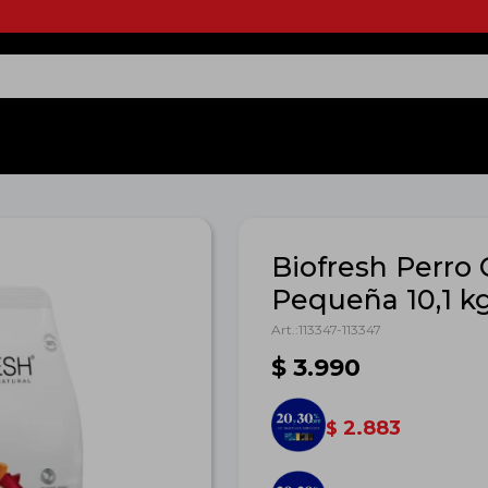
Biofresh Perro
Pequeña 10,1 k
113347-113347
$
3.990
2.883
$