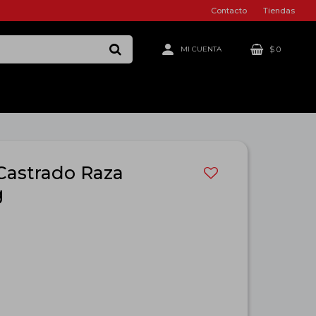
Contacto
Tiendas
$
0
 Castrado Raza
g