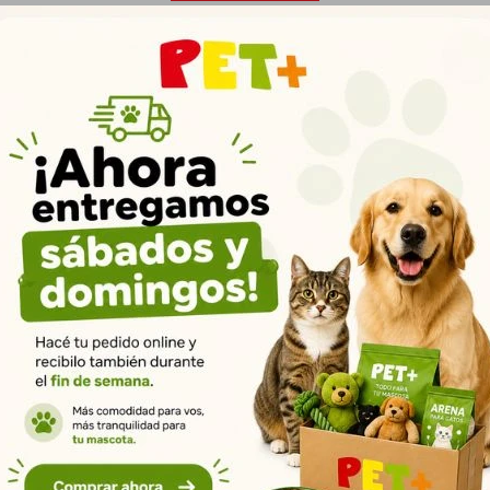
um es innovador y diferente porque tiene una alta inclusión de ingr
e de la naturaleza. El resultado es un alimento completo y equilibra
el la nutrición de los perros castrados de razas pequeñas y mini. BENE
s heces Favorece el control del apetito Huesos y articulaciones salu
tes ni colorantes artificiales
Productos que te pueden interesar