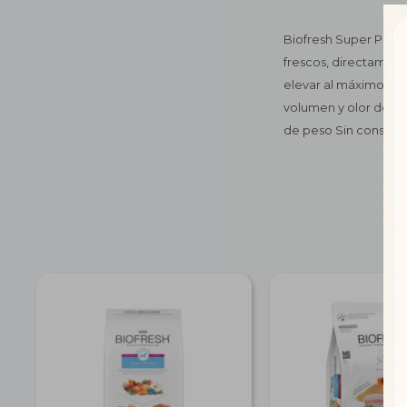
Biofresh Super Premi
frescos, directament
elevar al máximo niv
volumen y olor de la
de peso Sin conservan