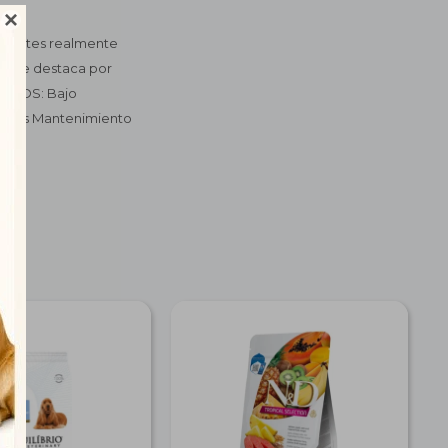

edientes realmente
do que destaca por
FICIOS: Bajo
dables Mantenimiento