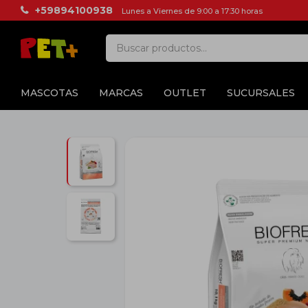
+59894100938
Lunes a Viernes de 9:00 a 17:30 horas
MASCOTAS
MARCAS
OUTLET
SUCURSALES