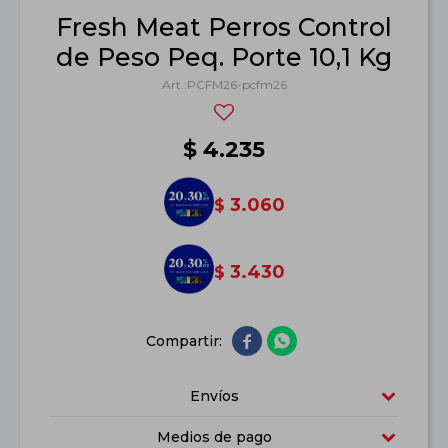
Fresh Meat Perros Control
de Peso Peq. Porte 10,1 Kg
PCFM26-pcfm26
$
4.235
3.060
$
3.430
$


Envíos
Medios de pago