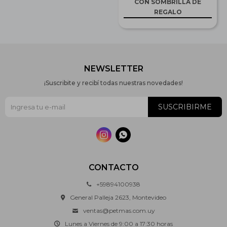
CON SOMBRILLA DE
REGALO
NEWSLETTER
¡Suscribite y recibí todas nuestras novedades!
SUSCRIBIRME


CONTACTO
+59894100938
General Palleja 2623, Montevideo
ventas@petmas.com.uy
Lunes a Viernes de 9:00 a 17:30 horas