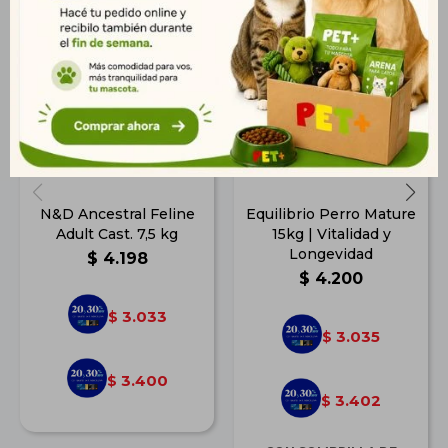
N&D Ancestral Feline
Equilibrio Perro Mature
Adult Cast. 7,5 kg
15kg | Vitalidad y
Longevidad
$
4.198
$
4.200
3.033
$
3.035
$
3.400
$
3.402
$