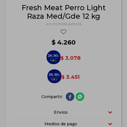
Fresh Meat Perro Light
Raza Med/Gde 12 kg
PCFM36-pcfm36
$
4.260
3.078
$
3.451
$


Envíos
Medios de pago