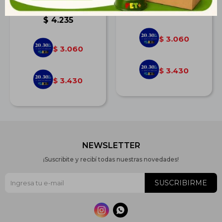
Porte 10,1 Kg
$
4.235
$
4.235
3.060
$
3.060
$
3.430
$
3.430
$
NEWSLETTER
¡Suscribite y recibí todas nuestras novedades!
SUSCRIBIRME

