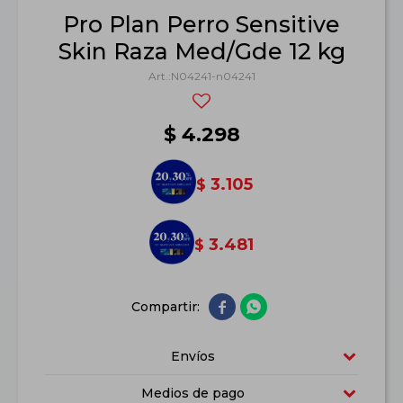
Pro Plan Perro Sensitive
Skin Raza Med/Gde 12 kg
N04241-n04241
$
4.298
3.105
$
3.481
$


Envíos
Medios de pago