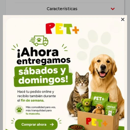
Características

Productos que te pueden interesar
Fresh Meat Perros
Fresh Meat Perro
Control de Peso Peq.
Senior Pequeño 10 Kg