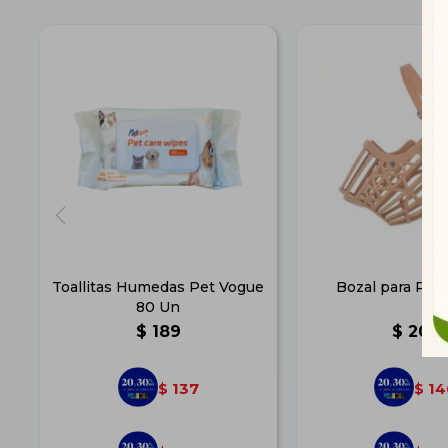
Toallitas Humedas Pet Vogue
Bozal para Per
80 Un
$
189
$
202
137
14
$
$