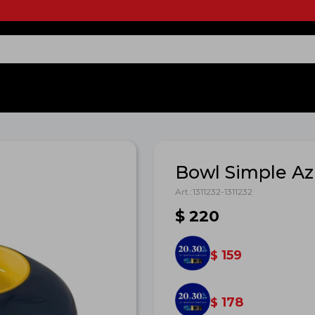
Bowl Simple Az
1311232-1311232
$
220
159
$
178
$