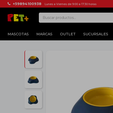
+59894100938
Lunes a Viernes de 9:00 a 17:30 horas
MASCOTAS
MARCAS
OUTLET
SUCURSALES