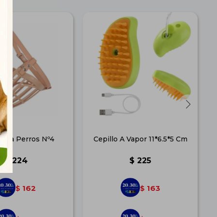
para Perros Nº4
Cepillo A Vapor 11*6.5*5 Cm
$
224
$
225
162
163
$
$