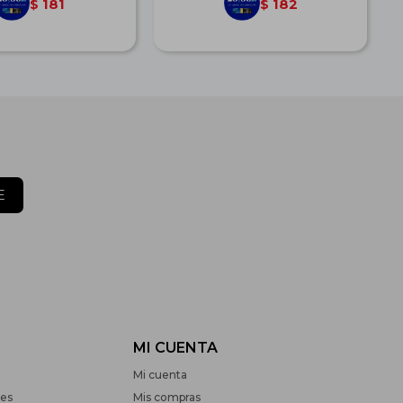
181
182
$
$
E
MI CUENTA
Mi cuenta
nes
Mis compras