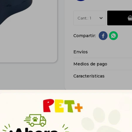
1


Envíos
Medios de pago
Características
Productos que te pueden interesar