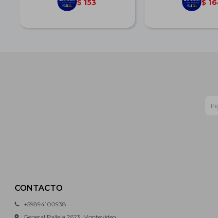
153
16
$
$
CONTACTO
+59894100938
General Palleja 2623, Montevideo