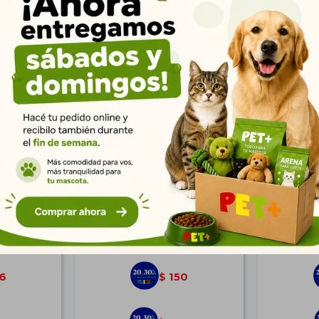
ros Nº3
Bowl de Apoyo 16 cm Rojo
Bozal 
$
208
6
150
$