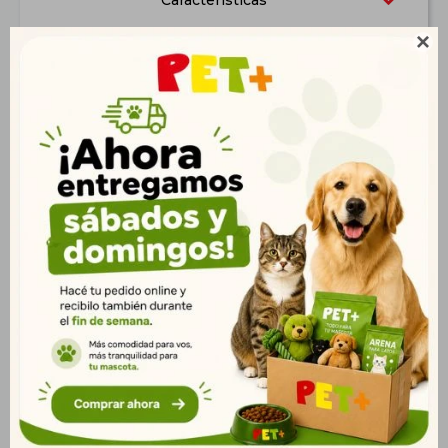
Características

Productos que te pueden interesar
Mamadera para
Guante de Baño
Mascotas 4 Pcs 60 ml
$
185
$
188