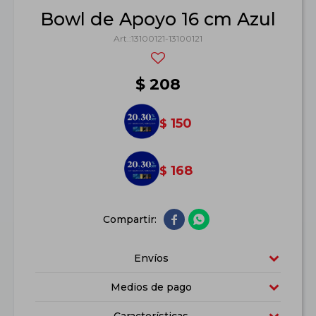
Bowl de Apoyo 16 cm Azul
13100121-13100121
$
208
150
$
168
$


Envíos
Medios de pago