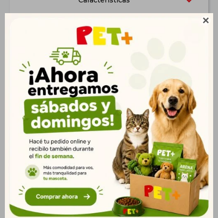
Características

Productos que te pueden interesar
Plato Postura Correcta
Pack 3 pelotas de tenis
Inclinado 250 ML
68mm
$
136
$
149