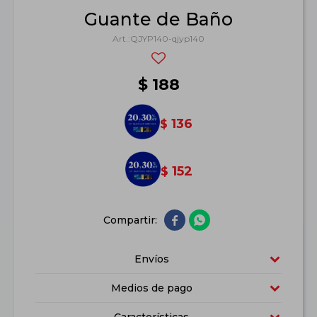
Guante de Baño
QJYP140-qjyp140
$
188
136
$
152
$


Envíos
Medios de pago