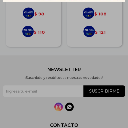
98
108
$
$
110
121
$
$
NEWSLETTER
¡Suscribite y recibí todas nuestras novedades!
SUSCRIBIRME


CONTACTO