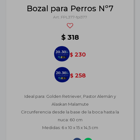
Bozal para Perros Nº7
FPL377-fpl377
$
318
230
$
258
$
Ideal para: Golden Retriever, Pastor Alemán y
Alaskan Malamute
Circunferencia desde la base de la boca hasta la
nuca: 60 cm
Medidas: 6 x 10 x 15 x 14,5 cm