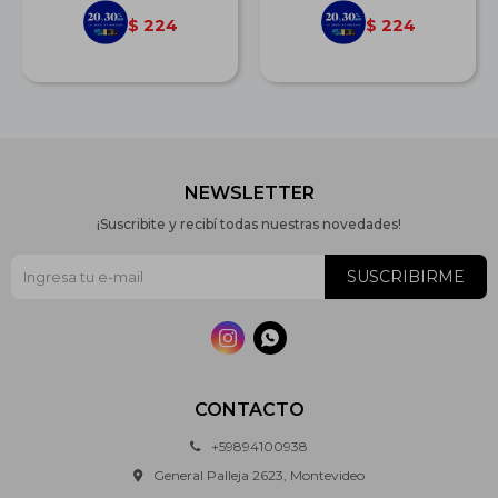
224
224
$
$
NEWSLETTER
¡Suscribite y recibí todas nuestras novedades!
SUSCRIBIRME


CONTACTO
+59894100938
General Palleja 2623, Montevideo