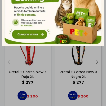
Productos que te pueden interesar
Pretal + Correa New X
Pretal + Correa New X
Rojo XL
Negro XL
$
277
$
277
200
200
$
$