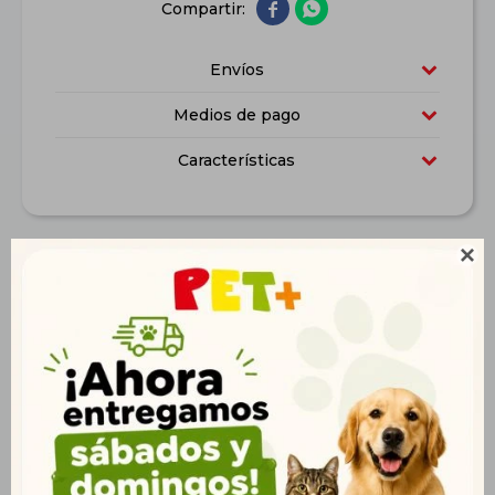


Envíos
Medios de pago
Características

Descripción
Ideal para: Golden Retriever, Pastor Alemán y Alaskan
Malamute Circunferencia desde la base de la boca hasta la
nuca: 60 cm Medidas: 6 x 10 x 15 x 14,5 cm