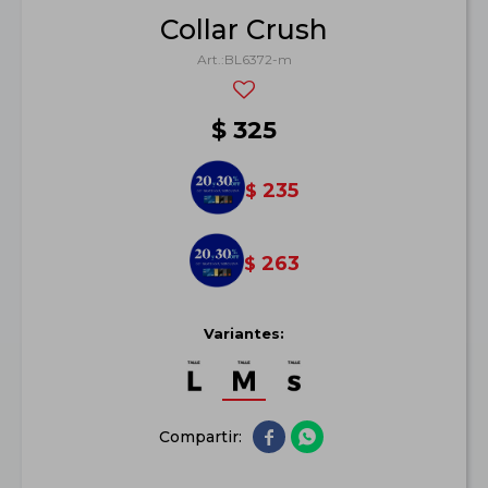
Collar Crush
BL6372-m
$
325
235
$
263
$
Variantes:

