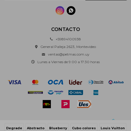


CONTACTO
+59894100938
General Palleja 2623, Montevideo
ventas@petmas.com.uy
Lunes a Viernes de 9:00 a 17:30 horas
© Copyright 2026 / Pet+
Degrade
Abstracto
Blueberry
Cubo colores
Louis Vuitton