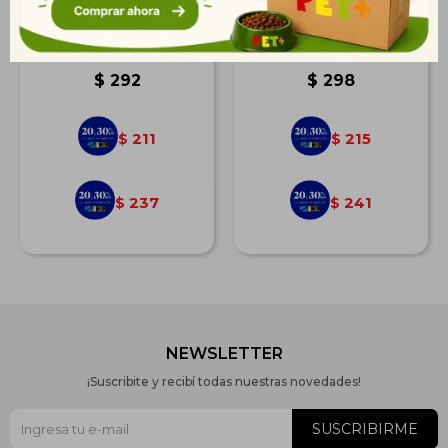
Bozal para Perros Nº6
Collar Reg. Master Top
$
292
$
298
211
215
$
$
237
241
$
$
NEWSLETTER
¡Suscribite y recibí todas nuestras novedades!
SUSCRIBIRME