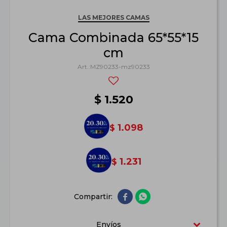
LAS MEJORES CAMAS
Cama Combinada 65*55*15
cm
MZ90233-mz90233
$
1.520
1.098
$
1.231
$


Envíos