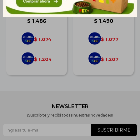
Dog Jacket 65 cm
Piscina Para Perro 150
Cm
$
1.486
$
1.490
1.074
1.077
$
$
1.204
1.207
$
$
NEWSLETTER
¡Suscribite y recibí todas nuestras novedades!
SUSCRIBIRME