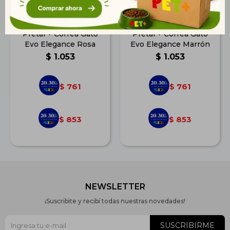
Pretal + Correa Gato
Pretal + Correa Gato
Evo Elegance Rosa
Evo Elegance Marrón
$
1.053
$
1.053
761
761
$
$
853
853
$
$
NEWSLETTER
¡Suscribite y recibí todas nuestras novedades!
SUSCRIBIRME