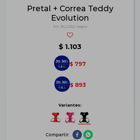
Pretal + Correa Teddy
Evolution
BL0252-negro
$
1.103
797
$
893
$
Variantes:

