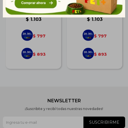
Pretal + Correa Austra
Pretal + Correa Teddy
Crush
Evolution
$
1.103
$
1.103
797
797
$
$
893
893
$
$
NEWSLETTER
¡Suscribite y recibí todas nuestras novedades!
SUSCRIBIRME