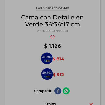
LAS MEJORES CAMAS
Cama con Detalle en
Verde 36*36*17 cm
MZ90131-mz90131
$
1.126
814
$
912
$


Envíos